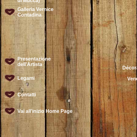
di Mucca)
Galleria Vernice
Contadina
Presentazione
dell'Artista
Décora
Legami
Vend
Contatti
Vai all'inizio Home Page