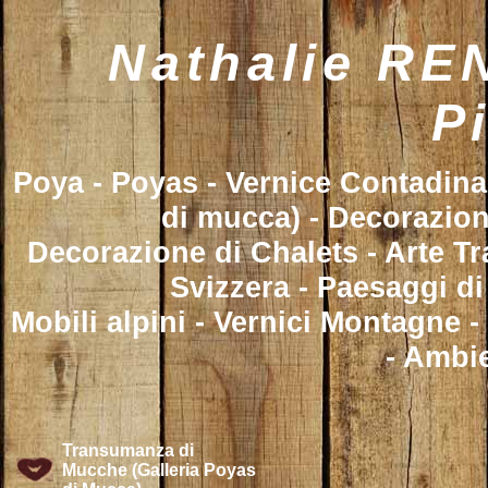
Nathalie REN
P
Poya - Poyas - Vernice Contadin
di mucca) - Decorazion
Decorazione di Chalets - Arte Tr
Svizzera - Paesaggi d
Mobili alpini - Vernici Montagne 
- Ambie
Transumanza di
Mucche (Galleria Poyas